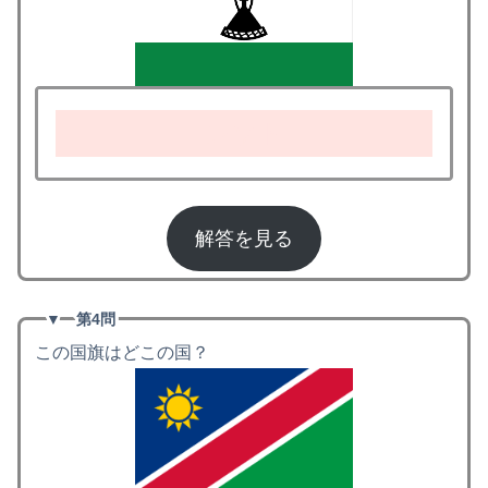
レソト
解答を見る
▼
第4問
この国旗はどこの国？