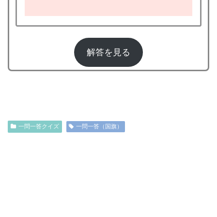
南アフリカ
解答を見る
5
一問一答クイズ
一問一答（国旗）