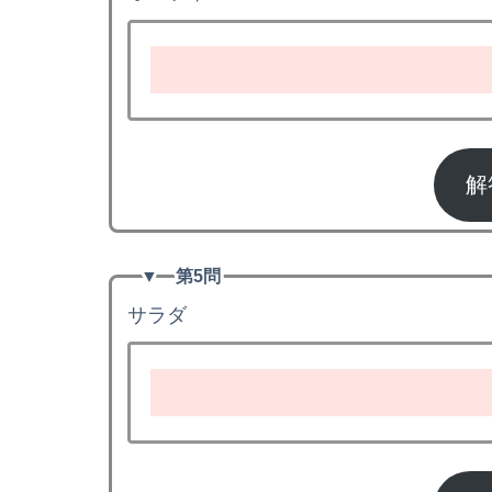
ric
解
▼
第5問
サラダ