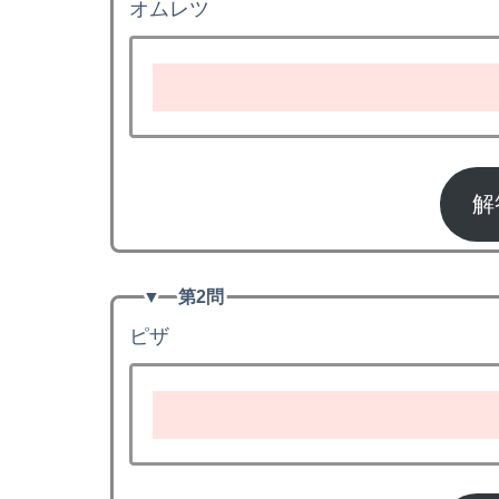
オムレツ
解
▼
第2問
ピザ