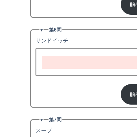
解
▼
第6問
サンドイッチ
s
解
▼
第7問
スープ