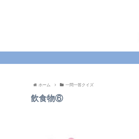
ホーム
一問一答クイズ
飲食物⑥