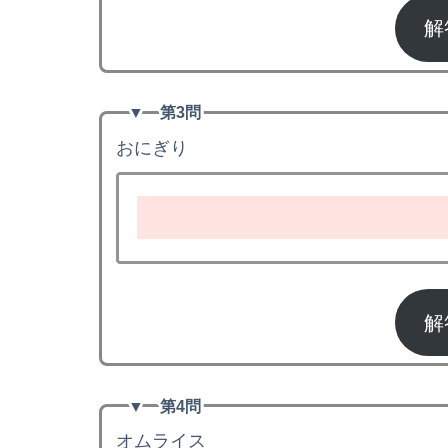
解
▼
第3問
おにぎり
r
解
▼
第4問
オムライス