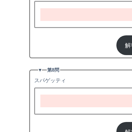
解
▼
第8問
スパゲッティ
sp
解