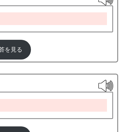
e omelet
答を見る
salad