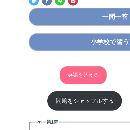
一問一答
小学校で習う
英語を答える
問題をシャッフルする
▼
第1問