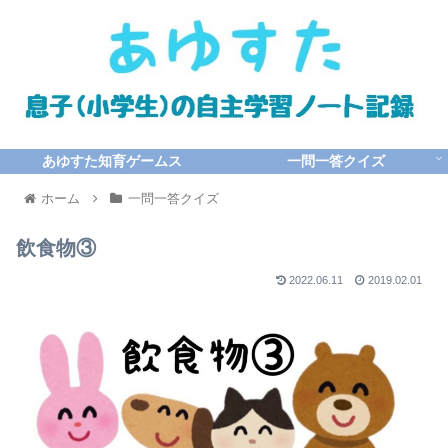
あゆすた知育ゲームス
一問一答クイズ
ホーム
一問一答クイズ
飲食物③
2022.06.11
2019.02.01