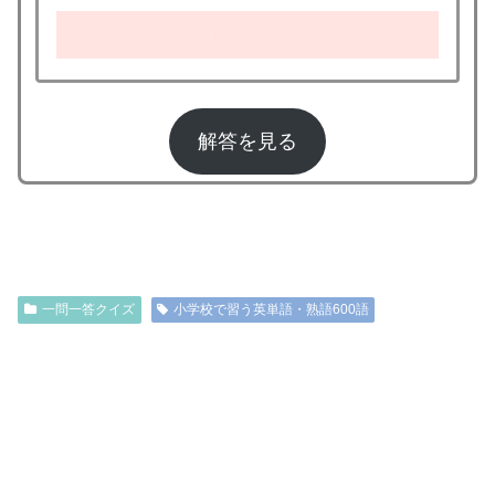
kiwi fruit
解答を見る
10
一問一答クイズ
小学校で習う英単語・熟語600語