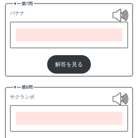
▼
第7問
バナナ
banana
解答を見る
▼
第8問
サクランボ
cherry