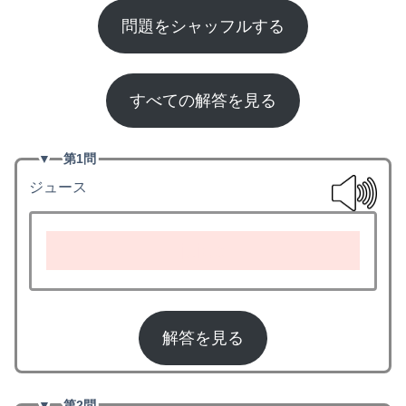
問題をシャッフルする
すべての解答を見る
▼
第1問
ジュース
juice
解答を見る
▼
第2問