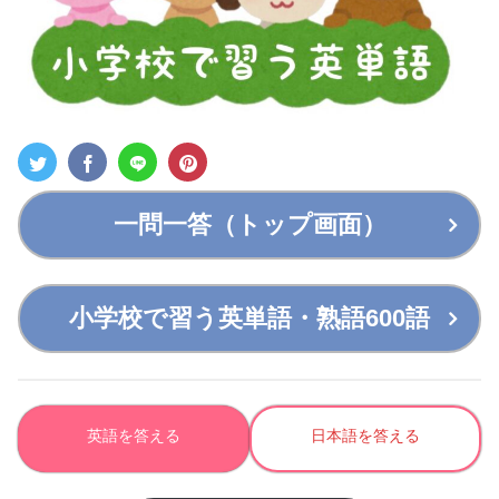
一問一答（トップ画面）
小学校で習う英単語・熟語600語
英語を答える
日本語を答える