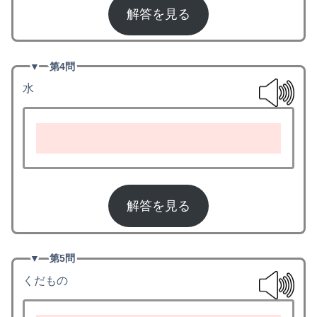
解答を見る
▼
第4問
水
water
解答を見る
▼
第5問
くだもの