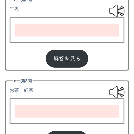
牛乳
milk
解答を見る
▼
第3問
お茶、紅茶
tea