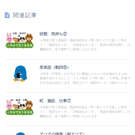
関連記事
状態、気持ち②
小学校で習う英単語・熟語600語を一問一答クイズで楽しく学ぼ
う！「英語をかくす」「日本語をかくす」「単語の発音を聞く」の
機能付き。全て無料でご利用いただけます。
英単語（動詞⑤）
小学生（中学生）はどのように勉強したらいいのか悩みますよね。
勉強方法の１つとして「クイズ形式（一問一答）」で手軽に学習で
きる方法を紹介します。暗記カード（単語カード）の変わりにタブ
レットやPC、スマホで出来るよう「クイズ形式（一問一答）」を
まとめていますので、どうぞお気軽にご利用ください。
町、施設、仕事⑦
小学校で習う英単語・熟語600語を一問一答クイズで楽しく学ぼ
う！「英語をかくす」「日本語をかくす」「単語の発音を聞く」の
機能付き。全て無料でご利用いただけます。
アジアの国旗（南アジア）