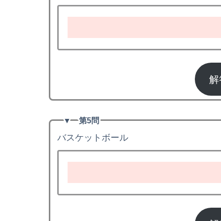
b
解
▼
第5問
バスケットボール
ba