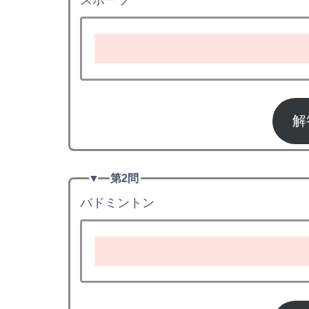
スポーツ
解
▼
第2問
バドミントン
ba