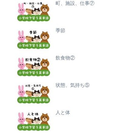
町、施設、仕事⑦
季節
飲食物②
状態、気持ち⑤
人と体