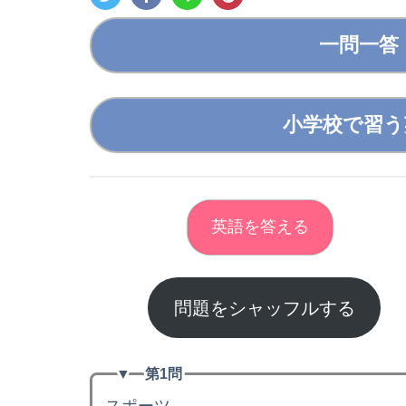
一問一答
小学校で習う
英語を答える
問題をシャッフルする
▼
第1問