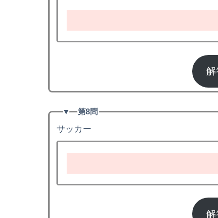
解
▼
第8問
サッカー
解