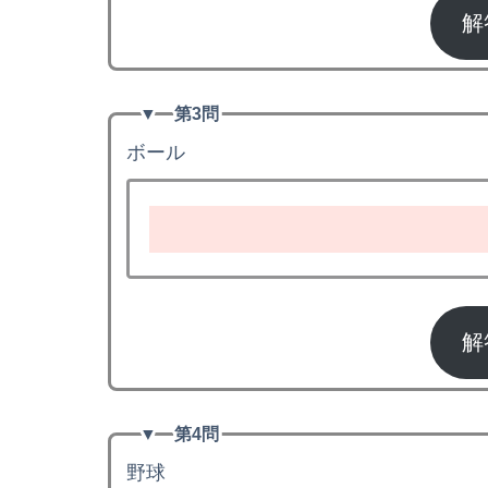
解
▼
第3問
ボール
解
▼
第4問
野球