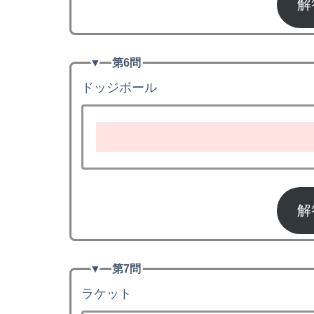
解
▼
第6問
ドッジボール
do
解
▼
第7問
ラケット