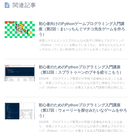
関連記事
初心者向けのPythonゲームプログラミング入門講
座（第2回：まいっちんぐマチコ先生ゲームを作ろ
う）
本業システムエンジニアのだんなが息子に簡単なプログラミング
（Python：パイソン）を教えているうちに、自分もだんだんスイ
ッチが入ってしまい約30年ぶりにゲームを作ってみたくなりまし
た。本業はゲーム屋さんではありませんので、ゲームが大好きな小
学生の息子から「ここの動きがおかしい」とか「こうしないと面白
くない」などの意見をもらいながら、プログラムを作っていく過程
初心者のためのPythonプログラミング入門講座
をブログ記事に残していきます。今から子供にプログラミングを教
えたい、初心者だけど親子で一緒に学んでみたい方にもpythonの
（第12回：スプラトゥーンのブキを絞りこもう）
インストールから進められるお勧めの入門記事になると思います
2020年、プログラミング教育が小学校で必修化されることもあ
り、 本業システムエンジニアのだんなが息子に簡単なプログラミ
ング（Python：パイソン）を教えてみる入門講座の第12回になり
ます。前回に引き続き、小学生の息子が実際にプログラミングを実
践してみて、疑問に思った感じたところをブログ記事に残していき
ますので、今から子供にプログラミングを教えたい、親子で一緒に
初心者のためのPythonプログラミング入門講座
学んでみたい方なら誰にでもお勧めの入門教材になると思います。
（第17回：ウォーリーを探せみたいなゲームをやろ
う）
2020年、プログラミング教育が小学校で必修化されることもあ
り、 本業システムエンジニアのだんなが息子に簡単なプログラミ
ング（Python：パイソン）を教えてみる入門講座の第17回になり