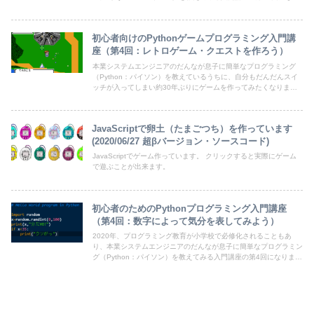
ます。前回に引き続き、小学生の息子が実際にプログラミングを実
践してみて、疑問に思った感じたところをブログ記事に残していき
ますので、今から子供にプログラミングを教えたい、親子で一緒に
初心者向けのPythonゲームプログラミング入門講
学んでみたい方なら誰にでもお勧めの入門教材になると思います。
座（第4回：レトロゲーム・クエストを作ろう）
本業システムエンジニアのだんなが息子に簡単なプログラミング
（Python：パイソン）を教えているうちに、自分もだんだんスイ
ッチが入ってしまい約30年ぶりにゲームを作ってみたくなりまし
た。本業はゲーム屋さんではありませんので、ゲームが大好きな小
学生の息子から「ここの動きがおかしい」とか「こうしないと面白
くない」などの意見をもらいながら、プログラムを作っていく過程
JavaScriptで卵土（たまごつち）を作っています
をブログ記事に残していきます。今から子供にプログラミングを教
えたい、初心者だけど親子で一緒に学んでみたい方にもpythonの
(2020/06/27 超βバージョン・ソースコード)
インストールから進められるお勧めの入門記事になると思います
JavaScriptでゲーム作っています。 クリックすると実際にゲーム
で遊ぶことが出来ます。
初心者のためのPythonプログラミング入門講座
（第4回：数字によって気分を表してみよう）
2020年、プログラミング教育が小学校で必修化されることもあ
り、本業システムエンジニアのだんなが息子に簡単なプログラミン
グ（Python：パイソン）を教えてみる入門講座の第4回になりま
す。前回に引き続き、小学生の息子が実際にプログラミングを実践
してみて、疑問に思った感じたところをブログ記事に残していきま
すので、今から子供にプログラミングを教えたい、親子で一緒に学
んでみたい方なら誰にでもお勧めの入門教材になると思います。