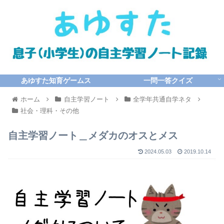
あゆすた知育ゲームス
一問一答クイズ
ホーム
自主学習ノート
全学年共通自学ネタ
社会・理科・その他
自主学習ノート＿メダカのオスとメス
2024.05.03
2019.10.14