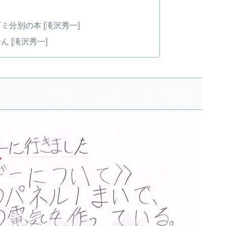
分別の本 [滝沢秀一]
 [滝沢秀一]